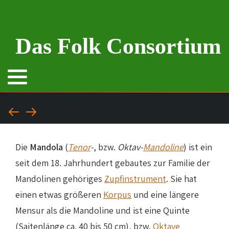
Das Folk Consortium
Die
Mandola
(
Tenor
-
, bzw.
Oktav-
Mandoline
) ist ein
seit dem 18. Jahrhundert gebautes zur Familie der
Mandolinen gehöriges
Zupfinstrument
. Sie hat
einen etwas größeren
Korpus
und eine längere
Mensur als die Mandoline und ist eine Quinte
(Saitenlänge ca. 40 bis 50 cm), bzw.
Oktave